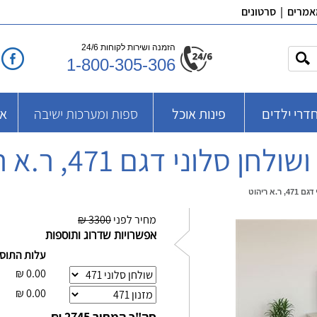
אמרים
|
סרטונים
הזמנה ושירות לקוחות 24/6
1-800-305-306
דרי ילדים
פינות אוכל
ספות ומערכות ישיבה
אב
ולחן סלוני דגם 471, ר.א ריהוט
.א ריהוט
מחיר לפני
3300 ₪
אפשרויות שדרוג ותוספות
עלות התוס
₪
0.00
₪
0.00
סה"כ המחיר
2745 ₪