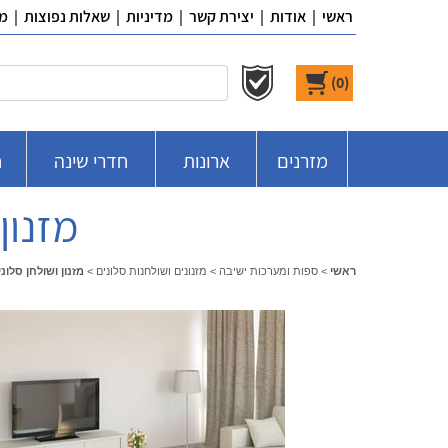
ראשי
|
אודות
|
יצירת קשר
|
מדיניות
|
שאלות נפוצות
|
מ
)
0
(
מזרנים
ארונות
חדרי שינה
ח
מזנון וש
ראשי
>
ספות ומערכות ישיבה
>
מזנונים ושולחנות סלונים
>
מזנון ושולחן סלוני דגם 471, ר