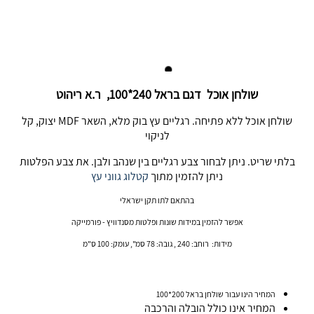
שולחן אוכל דגם בראל 240*100, ר.א ריהוט
שולחן אוכל ללא פתיחה. רגליים עץ בוק מלא, השאר MDF יצוק, קל
לניקוי
בלתי שריט. ניתן לבחור צבע רגליים בין שנהב ולבן. את צבע הפלטות
ניתן להזמין מתוך
קטלוג גווני עץ
בהתאם לתו תקן ישראלי
אפשר להזמין במידות שונות ופלטות מסנדוויץ - פורמייקה
מידות: רוחב: 240 , גובה: 78 סמ", עומק: 100 ס"מ
המחיר הינו עבור שולחן בראל 200*100
המחיר אינו כולל הובלה והרכבה