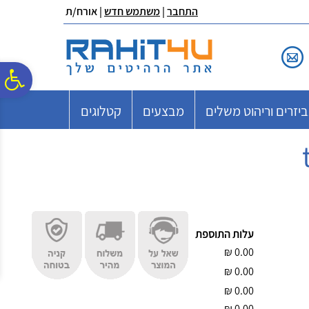
לתפריט
לתוכן
לתפריט
התחבר
|
משתמש חדש
| אורח/ת
אתר
המרכזי
נגישות
פ
יזרים וריהוט משלים
מבצעים
קטלוגים
סר
נג
עלות התוספת
₪
0.00
₪
0.00
₪
0.00
₪
0.00