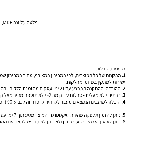
פלטה עליונה MDF, רגל מתכת שחורה. מגיע בשלושה גוונים, אפור מבריק עם גידי נחושת, קוסמוס חום דמוי שיש ואלון מט.
מדיניות הובלות
1.
ישירות למתקין במזומן מהלקוח.
2.
ההובלה וההתקנה תתבצע עד 21 ימי עסקים מהזמנת הלקוח . ההזמנות ישלח במאיל עם כל פרטי הלקוח.
3.
בבתים ללא מעלית - סבלות עד קומה 2- ללא תוספת מחיר מעל קומה 2 (ללא מעלית) תוספת של 50 ש"ח עבור כל דגם וכל קומה (או חלק ממנה), ישולם ישירות לסבל.
4.
הובלה למושבים הנמצאים מעבר לקו הירוק, מזרחה לכביש 90 (רמת הגולן), בעוטף עזה (דרומה מכביש 25), מעבר לבאר שבע (ערד, דימונה, ירוחם) - תוספת 50 ש"ח עבור כל מוצר, ישולם במזומן ישירות למוביל.
5.
ניתן להזמין אספקה מהירה "
אקספרס
" המוצר מגיע תוך 7 ימי עסקים מיום קבלת ההזמנה בתוספת 90 ש"ח במזומן למוביל (השרות עובד מבאר שבע ועד חדרה).
6. ניתן לאיסוף עצמי. מגיע מפורק ולא ניתן לפתוח. יש לתאם עם המחסן. איסופים בימי שישי בין 8.30-11.00