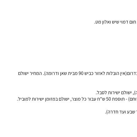
התקנות של כל המוצרים, לפי המחירון המצורף, מחיר המחירון שמופיע בטבלה כולל הובלה והתקנה לבית הלקוח ממטולה שבצפון ועד ירוחם שבדרום(אין הובלות לאזור כביש 90 מבית שאן ודרומה). המחיר ישולם