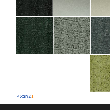
1
2
הבא >