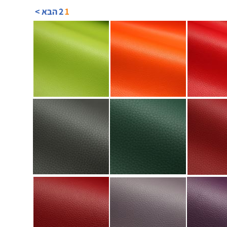
1
2
הבא >