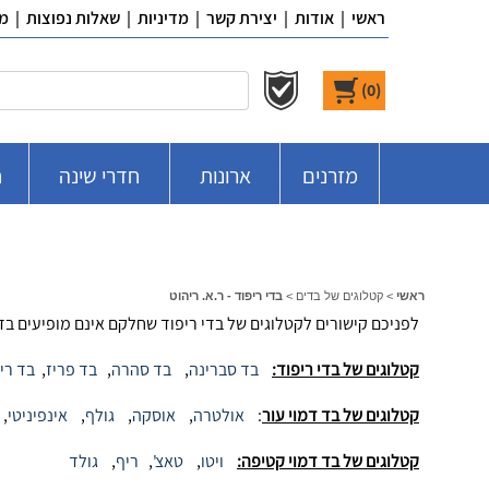
ראשי
|
אודות
|
יצירת קשר
|
מדיניות
|
שאלות נפוצות
|
מ
)
0
(
מזרנים
ארונות
חדרי שינה
ח
ראשי
>
קטלוגים של בדים
>
בדי ריפוד - ר.א. ריהוט
לפניכם קישורים לקטלוגים של בדי ריפוד שחלקם אינם מופיעים בד
קטלוגים של בדי ריפוד:
בד סברינה
,
בד סהרה
,
בד פריז
,
בד ריפ
קטלוגים של בד דמוי עור
:
אולטרה
,
אוסקה
,
גולף
,
אינפיניטי
,
קטלוגים של בד דמוי קטיפה:
ויטו
,
טאצ'
,
ריף
,
גולד